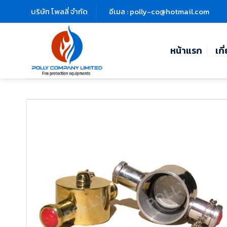
Skip
บริษัท โพลลี่ จำกัด
อีเมล : polly-co@hotmail.com
to
content
หน้าแรก
เกี