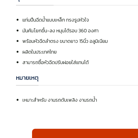
แท่นปืนฉีดน้ำแบบเหล็ก ทรงรูปหัวใจ
มันคันโยกขึ้น-ลง หมุนได้รอบ 360 องศา
พร้อมหัวฉีดลำตรง ขนาดยาว 15นิ้ว อลูมิเนียม
ผลิตในประเทศไทย
สามารถซื้อหัวฉีดปรับฝอยใส่แทนได้
หมายเหตุ
เหมาะสำหรับ งานรถดับเพลิง งานรถน้ำ