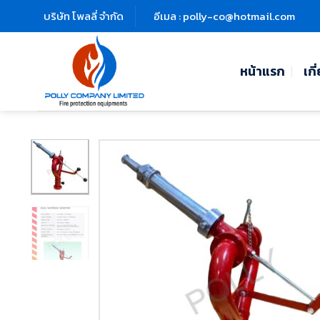
Skip
บริษัท โพลลี่ จำกัด
อีเมล : polly-co@hotmail.com
to
content
หน้าแรก
เกี